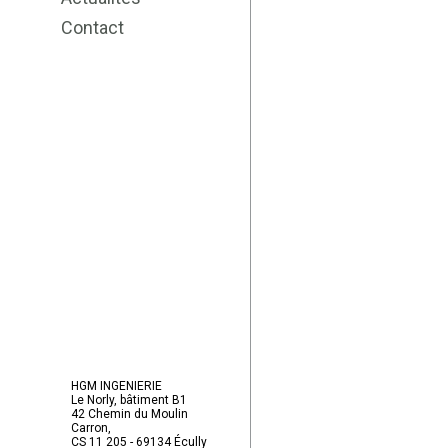
Contact
HGM INGENIERIE
Le Norly, bâtiment B1
42 Chemin du Moulin
Carron,
CS 11 205 - 69134 Écully