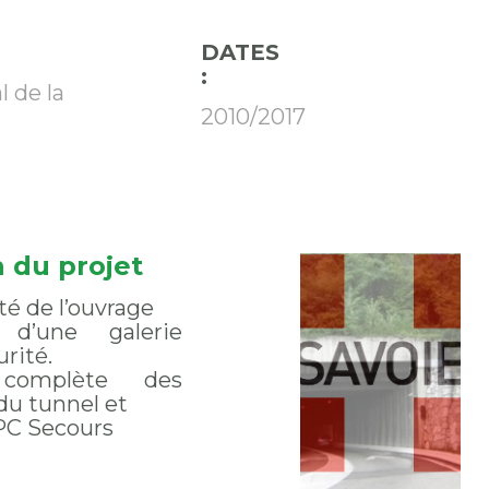
DATES
:
l de la
2010/2017
n du projet
té de l’ouvrage
 d’une galerie
urité.
 complète des
u tunnel et
 PC Secours